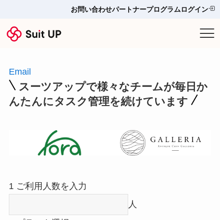
お問い合わせ
パートナープログラム
ログイン
サービス
Email
プランと料金
スーツアップで様々なチームが毎日か
んたんにタスク管理を続けています
他ツールとの比較＆選び方
導入事例
お役立ち情報
1
ご利用人数を入力
お問い合わせ
人