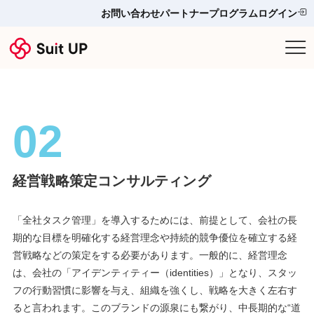
お問い合わせ
パートナープログラム
ログイン
サービス
プランと料金
02
他ツールとの比較＆選び方
経営戦略策定コンサルティング
導入事例
「全社タスク管理」を導入するためには、前提として、会社の長
お役立ち情報
期的な目標を明確化する経営理念や持続的競争優位を確立する経
営戦略などの策定をする必要があります。一般的に、経営理念
お問い合わせ
は、会社の「アイデンティティー（identities）」となり、スタッ
フの行動習慣に影響を与え、組織を強くし、戦略を大きく左右す
ると言われます。このブランドの源泉にも繋がり、中長期的な“道