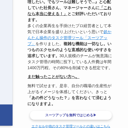
理したい。でもツールは難しそうで...』と心配
していた社長さん、マネージャーさんに
「これ
なら本当に使える！」
とご好評いただいており
ます。
多くの企業再生を手掛けたプロ経営者として本
気で日本企業を盛り上げたいという思いで
超か
んたん操作のタスク管理ツール「スーツアッ
プ」
を作りました。
複雑な機能は一切なし。い
つものエクセルのような直感的な使いやすさを
追求しています。
30人規模のチームが無意識に
タスク管理の時間に投下している人件費は年間
1400万円程。その80%を削減できる想定です。
まだ触ったことがない方へ。
無料で試せます。是非、自分の職場の生産性が
上がるイメージを体感してください。きっと
「あの件どうなった？」を言わなくて済むよう
になりますよ。
スーツアップを無料ではじめる▶
エクセルや他のタスク管理ツールとの違いはこちら