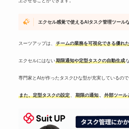
上させることができます。
エクセル感覚で使えるAIタスク管理ツール
スーツアップは、
チームの業務を可視化できる優れた
エクセルにはない
期限通知や定型タスクの自動生成
専門家とAIが作ったタスクひな型が充実しているの
また、定型タスクの設定
、
期限の通知
、
外部ツール