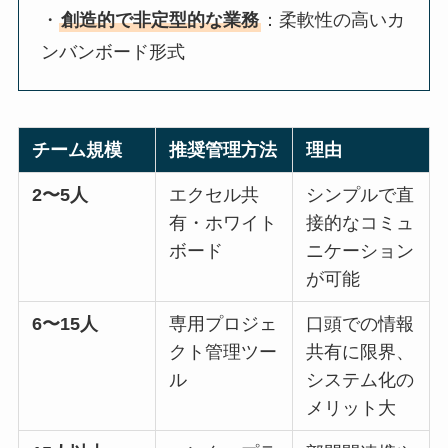
・
創造的で非定型的な業務
：柔軟性の高いカ
ンバンボード形式
チーム規模
推奨管理方法
理由
2〜5人
エクセル共
シンプルで直
有・ホワイト
接的なコミュ
ボード
ニケーション
が可能
6〜15人
専用プロジェ
口頭での情報
クト管理ツー
共有に限界、
ル
システム化の
メリット大