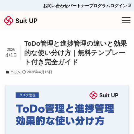
お問い合わせ
パートナープログラム
ログイン
サービス
ToDo管理と進捗管理の違いと効果
プランと料金
2026
的な使い分け方｜無料テンプレー
4/15
ト付き完全ガイド
他ツールとの比較＆選び方
2026年4月15日
コラム
導入事例
お役立ち情報
お問い合わせ