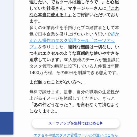
理したい。でもツールは難しそうで...』と心配
していた社長さん、マネージャーさんに
「これ
なら本当に使える！」
とご好評いただいており
ます。
多くの企業再生を手掛けたプロ経営者として本
気で日本企業を盛り上げたいという思いで
超か
んたん操作のタスク管理ツール「スーツアッ
プ」
を作りました。
複雑な機能は一切なし。い
つものエクセルのような直感的な使いやすさを
追求しています。
30人規模のチームが無意識に
タスク管理の時間に投下している人件費は年間
1400万円程。その80%を削減できる想定です。
まだ触ったことがない方へ。
無料で試せます。是非、自分の職場の生産性が
上がるイメージを体感してください。きっと
「あの件どうなった？」を言わなくて済むよう
になりますよ。
スーツアップを無料ではじめる▶
エクセルや他のタスク管理ツールとの違いはこちら