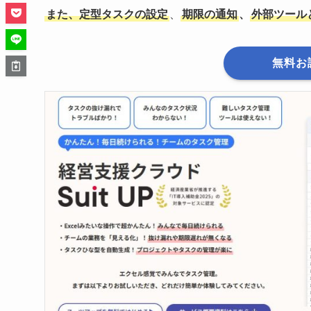
また、定型タスクの設定
、
期限の通知
、
外部ツール
無料お