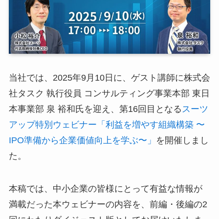
ログイン
スーツアップを無料ではじめる▶
当社では、2025年9月10日に、ゲスト講師に株式会
サービス概要資料はこちら
社タスク 執行役員 コンサルティング事業本部 東日
本事業部 泉 裕和氏を迎え、第16回目となる
スーツ
アップ特別ウェビナー「利益を増やす組織構築 〜
IPO準備から企業価値向上を学ぶ〜」
を開催しまし
た。
本稿では、中小企業の皆様にとって有益な情報が
満載だった本ウェビナーの内容を、前編・後編の2