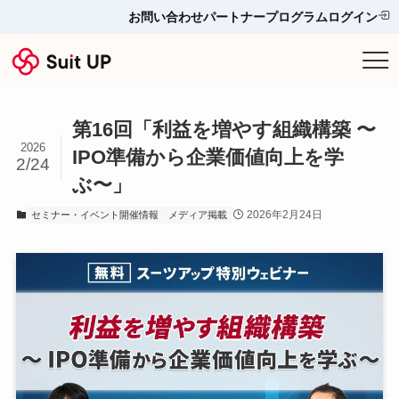
お問い合わせ
パートナープログラム
ログイン
サービス
第16回「利益を増やす組織構築 〜
プランと料金
2026
IPO準備から企業価値向上を学
2/24
ぶ〜」
他ツールとの比較＆選び方
2026年2月24日
セミナー・イベント開催情報
メディア掲載
導入事例
お役立ち情報
お問い合わせ