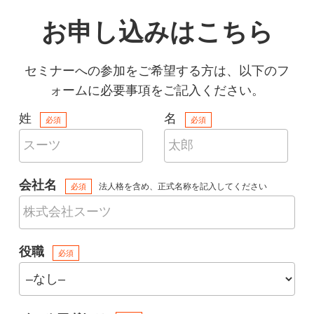
ログイン
お申し込みはこちら
セミナーへの参加をご希望する方は、
以下のフ
スーツアップを無料ではじめる▶
ォームに必要事項をご記入ください。
姓
名
必須
必須
サービス概要資料はこちら
会社名
法人格を含め、正式名称を記入してください
必須
役職
必須