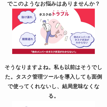
e
er
でこのようなお悩みはありませんか？
b
o
o
k
そうなりますよね。私も以前はそうでし
た。タスク管理ツールを導入しても面倒
で使ってくれないし、結局意味なくな
る。