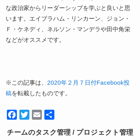
な政治家からリーダーシップを学ぶと良いと思
います。エイブラハム・リンカーン、ジョン・
Ｆ・ケネディ、ネルソン・マンデラや田中角栄
などがオススメです。
※この記事は、
2020年２月７日付Facebook投
を転載したものです。
稿
F
T
E
共
a
wi
m
有
チームのタスク管理 / プロジェクト管理
c
tt
ail