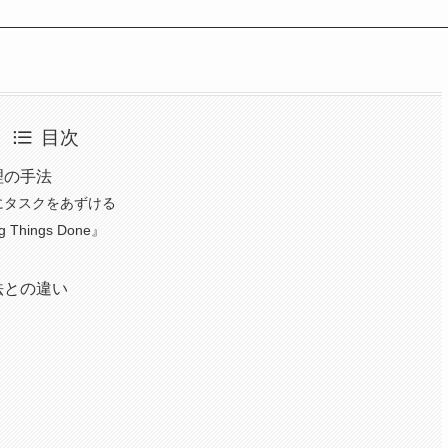
目次
理の手法
にタスクをあずける
hings Done』
法との違い