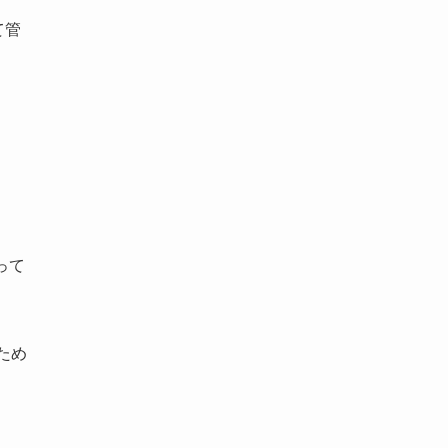
て管
って
ため
。