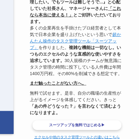
理したい。でもツールは難しそうで...』と心配
していた社長さん、マネージャーさんに
「これ
なら本当に使える！」
とご好評いただいており
ます。
多くの企業再生を手掛けたプロ経営者として本
気で日本企業を盛り上げたいという思いで
超か
んたん操作のタスク管理ツール「スーツアッ
プ」
を作りました。
複雑な機能は一切なし。い
つものエクセルのような直感的な使いやすさを
追求しています。
30人規模のチームが無意識に
タスク管理の時間に投下している人件費は年間
1400万円程。その80%を削減できる想定です。
まだ触ったことがない方へ。
無料で試せます。是非、自分の職場の生産性が
上がるイメージを体感してください。きっと
「あの件どうなった？」を言わなくて済むよう
になりますよ。
スーツアップを無料ではじめる▶
エクセルや他のタスク管理ツールとの違いはこちら