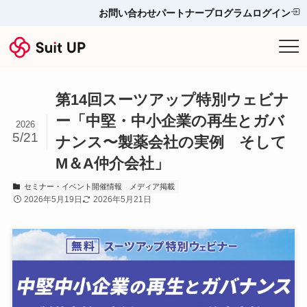
お問い合わせ
パートナープログラム
ログイン
サービス
第14回スーツアップ特別ウェビナ
プランと料金
ー「中堅・中小企業の再生とガバ
2026
5/21
ナンス〜製薬会社の実例 そして
他ツールとの比較＆選び方
M＆A仲介会社」
導入事例
セミナー・イベント開催情報
メディア掲載
2026年5月19日
2026年5月21日
お役立ち情報
お問い合わせ