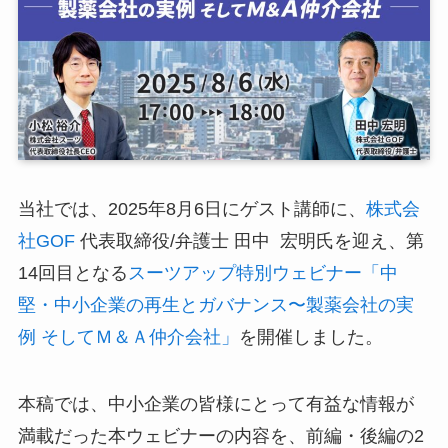
ログイン
スーツアップを無料ではじめる▶
サービス概要資料はこちら
当社では、2025年8月6日にゲスト講師に、
株式会
社GOF
代表取締役/弁護士 田中 宏明氏を迎え、第
14回目となる
スーツアップ特別ウェビナー「中
堅・中小企業の再生とガバナンス〜製薬会社の実
例 そしてＭ＆Ａ仲介会社」
を開催しました。
本稿では、中小企業の皆様にとって有益な情報が
満載だった本ウェビナーの内容を、前編・後編の2