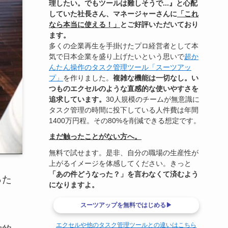
理したい。でもツールは難しそうで...』と心配
していた社長さん、マネージャーさんに
「これ
なら本当に使える！」
とご好評いただいており
ます。
多くの企業再生を手掛けたプロ経営者として本
気で日本企業を盛り上げたいという思いで
超か
んたん操作のタスク管理ツール「スーツアッ
プ」
を作りました。
複雑な機能は一切なし。い
つものエクセルのような直感的な使いやすさを
追求しています。
30人規模のチームが無意識に
タスク管理の時間に投下している人件費は年間
1400万円程。その80%を削減できる想定です。
まだ触ったことがない方へ。
無料で試せます。是非、自分の職場の生産性が
上がるイメージを体感してください。きっと
「あの件どうなった？」を言わなくて済むよう
った
になりますよ。
スーツアップを無料ではじめる▶
エクセルや他のタスク管理ツールとの違いはこちら