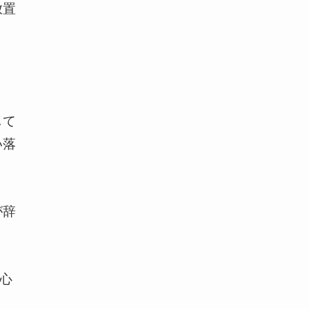
放置
。
して
い落
が辞
心