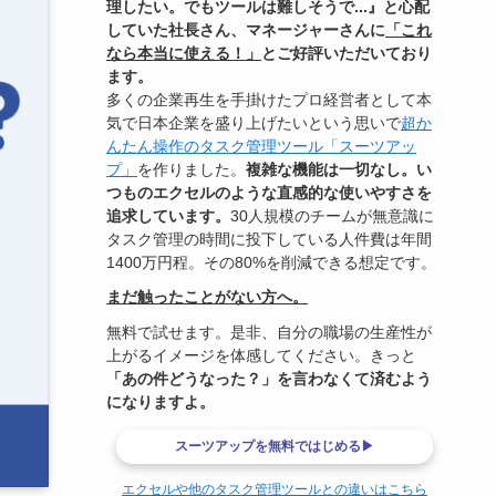
理したい。でもツールは難しそうで...』と心配
していた社長さん、マネージャーさんに
「これ
なら本当に使える！」
とご好評いただいており
ます。
多くの企業再生を手掛けたプロ経営者として本
気で日本企業を盛り上げたいという思いで
超か
んたん操作のタスク管理ツール「スーツアッ
プ」
を作りました。
複雑な機能は一切なし。い
つものエクセルのような直感的な使いやすさを
追求しています。
30人規模のチームが無意識に
タスク管理の時間に投下している人件費は年間
1400万円程。その80%を削減できる想定です。
まだ触ったことがない方へ。
無料で試せます。是非、自分の職場の生産性が
上がるイメージを体感してください。きっと
「あの件どうなった？」を言わなくて済むよう
になりますよ。
スーツアップを無料ではじめる▶
エクセルや他のタスク管理ツールとの違いはこちら