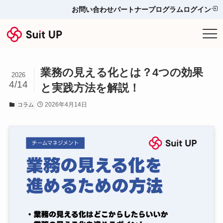
お問い合わせ
パートナープログラム
ログイン
サービス
業務の見える化とは？4つの効果
プランと料金
2026
4/14
と実践方法を解説！
他ツールとの比較＆選び方
2026年4月14日
コラム
導入事例
お役立ち情報
お問い合わせ