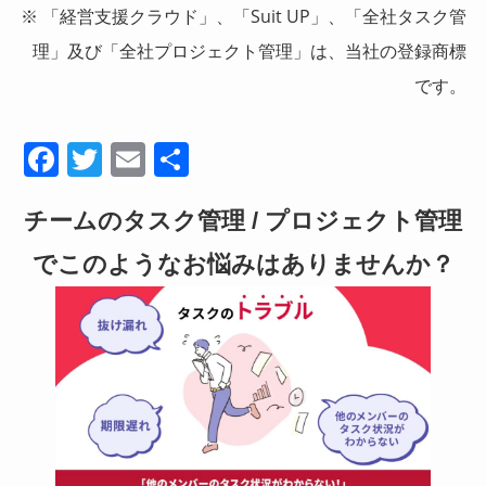
※ 「経営支援クラウド」、「Suit UP」、「全社タスク管
理」及び「全社プロジェクト管理」は、当社の登録商標
です。
F
T
E
共
a
wi
m
有
チームのタスク管理 / プロジェクト管理
c
tt
ail
e
er
でこのようなお悩みはありませんか？
b
o
o
k