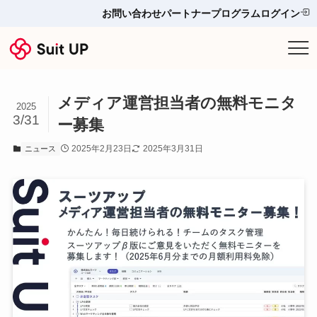
お問い合わせ
パートナープログラム
ログイン
サービス
メディア運営担当者の無料モニタ
プランと料金
2025
3/31
ー募集
他ツールとの比較＆選び方
2025年2月23日
2025年3月31日
ニュース
導入事例
お役立ち情報
お問い合わせ