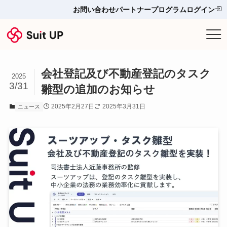
お問い合わせ
パートナープログラム
ログイン
サービス
会社登記及び不動産登記のタスク
プランと料金
2025
3/31
雛型の追加のお知らせ
他ツールとの比較＆選び方
2025年2月27日
2025年3月31日
ニュース
導入事例
お役立ち情報
お問い合わせ