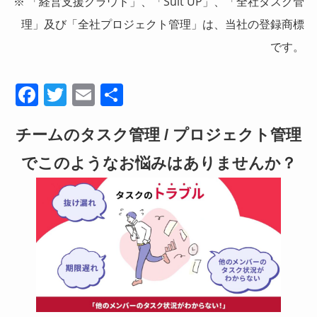
※ 「経営支援クラウド」、「Suit UP」、「全社タスク管
理」及び「全社プロジェクト管理」は、当社の登録商標
です。
F
T
E
共
a
wi
m
有
チームのタスク管理 / プロジェクト管理
c
tt
ail
e
er
でこのようなお悩みはありませんか？
b
o
o
k