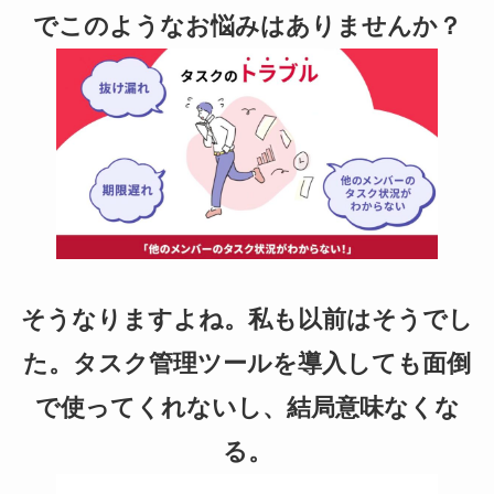
e
er
でこのようなお悩みはありませんか？
b
o
o
k
そうなりますよね。私も以前はそうでし
た。タスク管理ツールを導入しても面倒
で使ってくれないし、結局意味なくな
る。