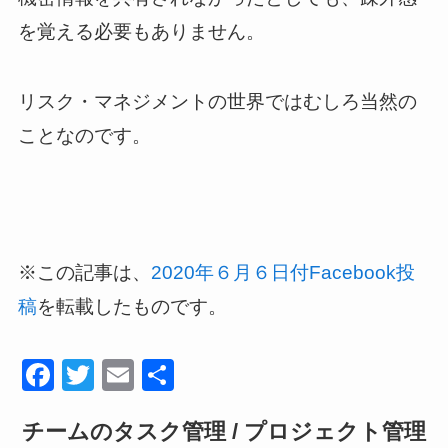
を覚える必要もありません。
リスク・マネジメントの世界ではむしろ当然の
ことなのです。
※この記事は、
2020年６月６日付Facebook投
を転載したものです。
稿
F
T
E
共
a
wi
m
有
チームのタスク管理 / プロジェクト管理
c
tt
ail