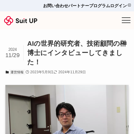
お問い合わせ
パートナープログラム
ログイン
サービス
AIの世界的研究者、技術顧問の榊
プランと料金
2024
博士にインタビューしてきまし
11/29
た！
他ツールとの比較＆選び方
2023年5月9日
2024年11月29日
運営情報
導入事例
お役立ち情報
お問い合わせ