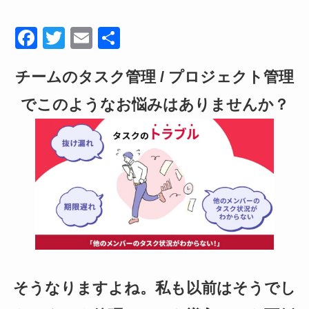
F
T
E
共
a
wi
m
有
チームのタスク管理 / プロジェクト管理
c
tt
ail
e
er
でこのようなお悩みはありませんか？
b
o
o
k
そうなりますよね。私も以前はそうでし