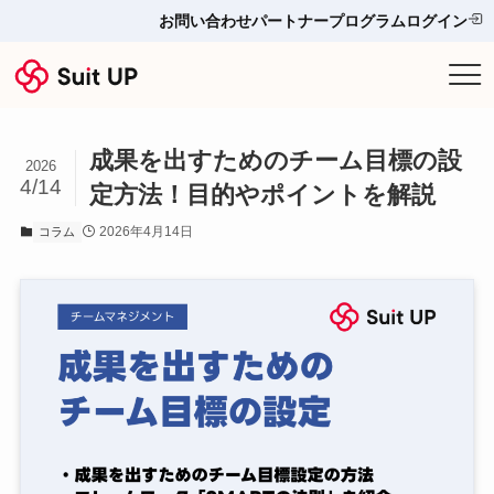
お問い合わせ
パートナープログラム
ログイン
サービス
成果を出すためのチーム目標の設
プランと料金
2026
4/14
定方法！目的やポイントを解説
他ツールとの比較＆選び方
2026年4月14日
コラム
導入事例
お役立ち情報
お問い合わせ