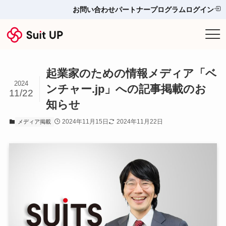
お問い合わせ
パートナープログラム
ログイン
サービス
起業家のための情報メディア「ベ
プランと料金
2024
ンチャー.jp」への記事掲載のお
11/22
知らせ
他ツールとの比較＆選び方
2024年11月15日
2024年11月22日
メディア掲載
導入事例
お役立ち情報
お問い合わせ