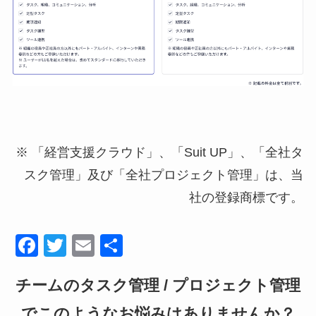
※ 「経営支援クラウド」、「Suit UP」、「全社タ
スク管理」及び「全社プロジェクト管理」は、当
社の登録商標です。
F
T
E
共
a
wi
m
有
チームのタスク管理 / プロジェクト管理
c
tt
ail
e
er
でこのようなお悩みはありませんか？