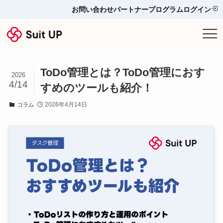
お問い合わせ
パートナープログラム
ログイン
サービス
ToDo管理とは？ToDo管理におす
プランと料金
2026
4/14
すめのツールも紹介！
他ツールとの比較＆選び方
2026年4月14日
コラム
導入事例
お役立ち情報
お問い合わせ