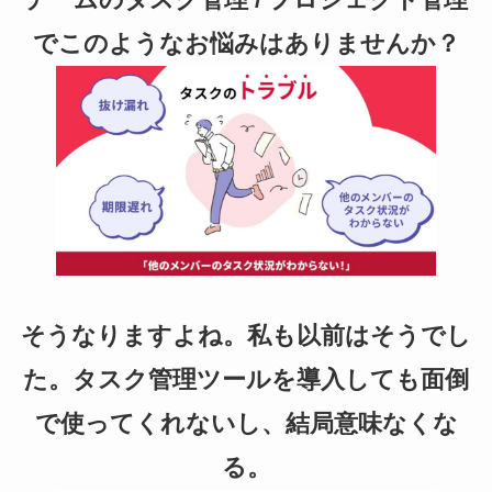
c
tt
ail
e
er
でこのようなお悩みはありませんか？
b
o
o
k
そうなりますよね。私も以前はそうでし
た。タスク管理ツールを導入しても面倒
で使ってくれないし、結局意味なくな
る。