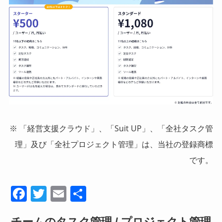
※ 「経営支援クラウド」、「Suit UP」、「全社タスク管
理」及び「全社プロジェクト管理」は、当社の登録商標
です。
F
T
E
共
a
wi
m
有
チームのタスク管理 / プロジェクト管理