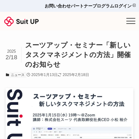
お問い合わせ
パートナープログラム
ログイン
サービス
スーツアップ・セミナー「新しい
プランと料金
2025
タスクマネジメントの方法」開催
2/18
のお知らせ
他ツールとの比較＆選び方
2025年1月13日
2025年2月18日
ニュース
導入事例
お役立ち情報
お問い合わせ