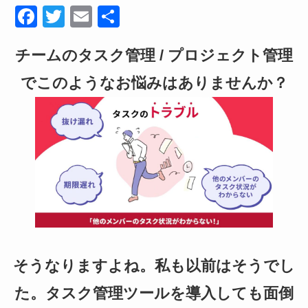
F
T
E
共
a
wi
m
有
チームのタスク管理 / プロジェクト管理
c
tt
ail
e
er
でこのようなお悩みはありませんか？
b
o
o
k
そうなりますよね。私も以前はそうでし
た。タスク管理ツールを導入しても面倒