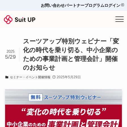
お問い合わせ
パートナープログラム
ログイン
サービス
スーツアップ特別ウェビナー「変
プランと料金
化の時代を乗り切る、中小企業の
2025
5/29
ための事業計画と管理会計」開催
他ツールとの比較＆選び方
のお知らせ
導入事例
2025年5月29日
セミナー・イベント開催情報
お役立ち情報
お問い合わせ