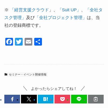
※
「経営支援クラウド
」、
「Suit UP」
、
「全社タ
スク管理」
及び
「全社プロジェクト管理」
は、当
社の登録商標です。
F
T
E
共
a
wi
m
有
c
tt
ail
e
er
b
セミナー・イベント開催情報
o
o
よかったらシェアしてね！
k