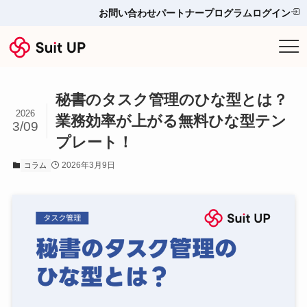
お問い合わせ
パートナープログラム
ログイン
サービス
秘書のタスク管理のひな型とは？
プランと料金
2026
業務効率が上がる無料ひな型テン
3/09
プレート！
他ツールとの比較＆選び方
2026年3月9日
コラム
導入事例
お役立ち情報
お問い合わせ