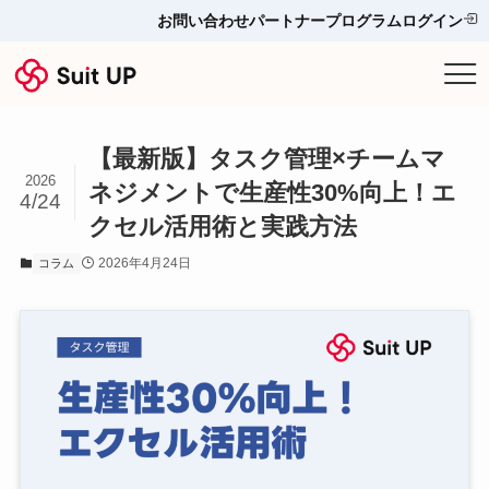
お問い合わせ
パートナープログラム
ログイン
サービス
【最新版】タスク管理×チームマ
プランと料金
2026
ネジメントで生産性30%向上！エ
4/24
クセル活用術と実践方法
他ツールとの比較＆選び方
2026年4月24日
コラム
導入事例
お役立ち情報
お問い合わせ