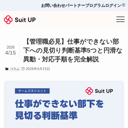
お問い合わせ
パートナープログラム
ログイン
サービス
【管理職必見】仕事ができない部
プランと料金
2026
下への見切り判断基準5つと円滑な
4/15
異動・対応手順を完全解説
他ツールとの比較＆選び方
2026年4月15日
コラム
導入事例
お役立ち情報
お問い合わせ