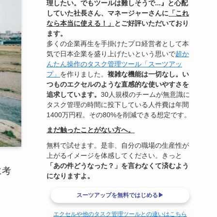
理したい。でもツールは難しそうで...』と心配
していた社長さん、マネージャーさんに
「これ
なら本当に使える！」
とご好評いただいており
ます。
多くの企業再生を手掛けたプロ経営者として本
気で日本企業を盛り上げたいという思いで
超か
んたん操作のタスク管理ツール「スーツアッ
プ」
を作りました。
複雑な機能は一切なし。い
つものエクセルのような直感的な使いやすさを
追求しています。
30人規模のチームが無意識に
タスク管理の時間に投下している人件費は年間
1400万円程。その80%を削減できる想定です。
まだ触ったことがない方へ。
無料で試せます。是非、自分の職場の生産性が
上がるイメージを体感してください。きっと
「あの件どうなった？」を言わなくて済むよう
に考
になりますよ。
スーツアップを無料ではじめる▶
エクセルや他のタスク管理ツールとの違いはこちら