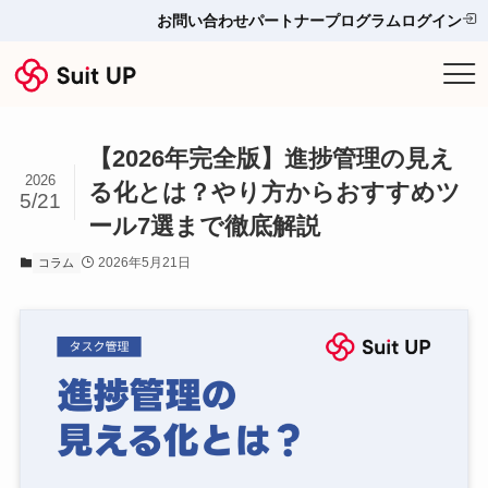
お問い合わせ
パートナープログラム
ログイン
サービス
【2026年完全版】進捗管理の見え
プランと料金
2026
る化とは？やり方からおすすめツ
5/21
ール7選まで徹底解説
他ツールとの比較＆選び方
2026年5月21日
コラム
導入事例
お役立ち情報
お問い合わせ