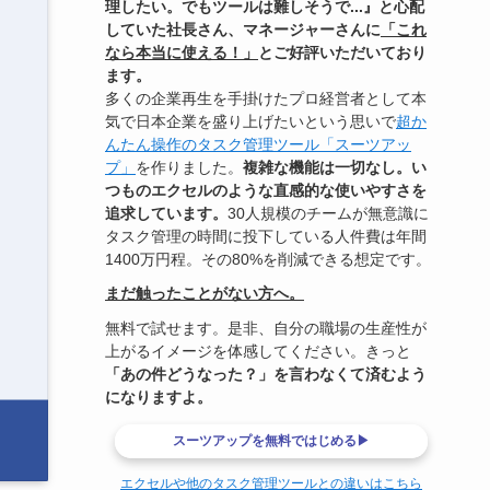
理したい。でもツールは難しそうで...』と心配
していた社長さん、マネージャーさんに
「これ
なら本当に使える！」
とご好評いただいており
ます。
多くの企業再生を手掛けたプロ経営者として本
気で日本企業を盛り上げたいという思いで
超か
んたん操作のタスク管理ツール「スーツアッ
プ」
を作りました。
複雑な機能は一切なし。い
つものエクセルのような直感的な使いやすさを
追求しています。
30人規模のチームが無意識に
タスク管理の時間に投下している人件費は年間
1400万円程。その80%を削減できる想定です。
まだ触ったことがない方へ。
無料で試せます。是非、自分の職場の生産性が
上がるイメージを体感してください。きっと
「あの件どうなった？」を言わなくて済むよう
になりますよ。
スーツアップを無料ではじめる▶
エクセルや他のタスク管理ツールとの違いはこちら