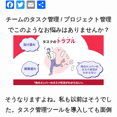
F
T
E
共
a
wi
m
有
チームのタスク管理 / プロジェクト管理
c
tt
ail
e
er
でこのようなお悩みはありませんか？
b
o
o
k
そうなりますよね。私も以前はそうでし
た。タスク管理ツールを導入しても面倒