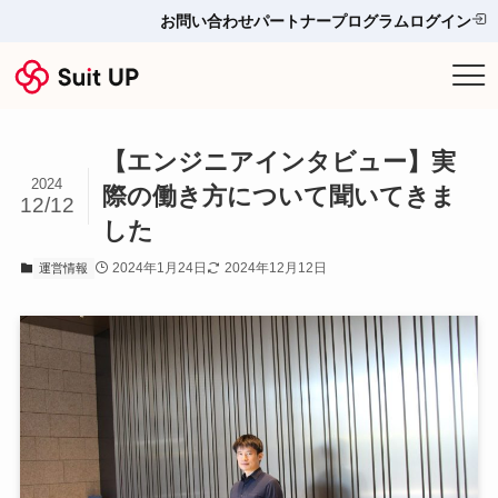
お問い合わせ
パートナープログラム
ログイン
サービス
【エンジニアインタビュー】実
プランと料金
2024
際の働き方について聞いてきま
12/12
した
他ツールとの比較＆選び方
2024年1月24日
2024年12月12日
運営情報
導入事例
お役立ち情報
お問い合わせ