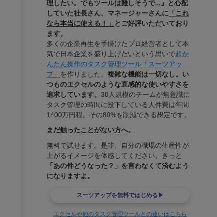
理したい。でもツールは難しそうで...』と心配
していた社長さん、マネージャーさんに
「これ
なら本当に使える！」
とご好評いただいており
ます。
多くの企業再生を手掛けたプロ経営者として本
気で日本企業を盛り上げたいという思いで
超か
んたん操作のタスク管理ツール「スーツアッ
プ」
を作りました。
複雑な機能は一切なし。い
つものエクセルのような直感的な使いやすさを
追求しています。
30人規模のチームが無意識に
タスク管理の時間に投下している人件費は年間
1400万円程。その80%を削減できる想定です。
まだ触ったことがない方へ。
無料で試せます。是非、自分の職場の生産性が
上がるイメージを体感してください。きっと
「あの件どうなった？」を言わなくて済むよう
になりますよ。
スーツアップを無料ではじめる▶
エクセルや他のタスク管理ツールとの違いはこちら