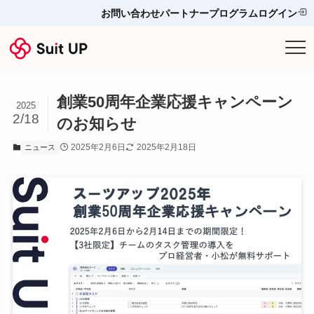
お問い合わせ
パートナープログラム
ログイン
サービス
創業50周年企業応援キャンペーン
プランと料金
2025
2/18
のお知らせ
他ツールとの比較＆選び方
2025年2月6日
2025年2月18日
ニュース
導入事例
お役立ち情報
お問い合わせ