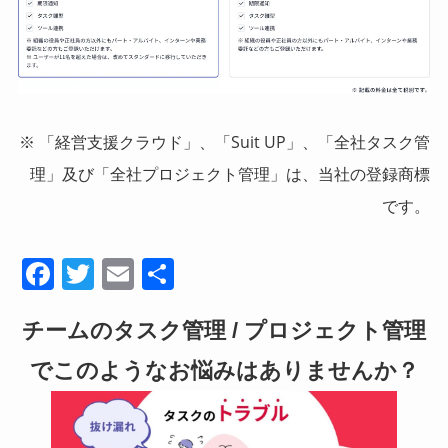
※ 「経営支援クラウド」、「Suit UP」、「全社タスク管
理」及び「全社プロジェクト管理」は、当社の登録商標
です。
F
T
E
共
a
wi
m
有
チームのタスク管理 / プロジェクト管理
c
tt
ail
e
er
でこのようなお悩みはありませんか？
b
o