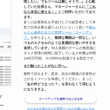
理したい。でもツールは難しそうで...』と心配
していた社長さん、マネージャーさんに
「これ
なら本当に使える！」
とご好評いただいており
ます。
多くの企業再生を手掛けたプロ経営者として本
気で日本企業を盛り上げたいという思いで
超か
んたん操作のタスク管理ツール「スーツアッ
プ」
を作りました。
複雑な機能は一切なし。い
つものエクセルのような直感的な使いやすさを
追求しています。
30人規模のチームが無意識に
タスク管理の時間に投下している人件費は年間
1400万円程。その80%を削減できる想定です。
まだ触ったことがない方へ。
無料で試せます。是非、自分の職場の生産性が
上がるイメージを体感してください。きっと
「あの件どうなった？」を言わなくて済むよう
になりますよ。
プ
スーツアップを無料ではじめる▶
ー
エクセルや他のタスク管理ツールとの違いはこちら