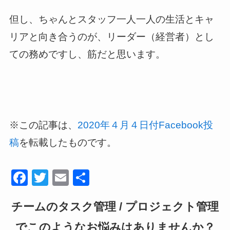
但し、ちゃんとスタッフ一人一人の生活とキャ
リアと向き合うのが、リーダー（経営者）とし
ての務めですし、筋だと思います。
※この記事は、
2020年４月４日付Facebook投
を転載したものです。
稿
F
T
E
共
a
wi
m
有
チームのタスク管理 / プロジェクト管理
c
tt
ail
e
er
でこのようなお悩みはありませんか？