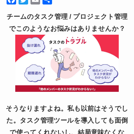
a
wi
m
有
チームのタスク管理 / プロジェクト管理
c
tt
ail
e
er
でこのようなお悩みはありませんか？
b
o
o
k
そうなりますよね。私も以前はそうでし
た。タスク管理ツールを導入しても面倒
で使ってくれないし、結局意味なくな