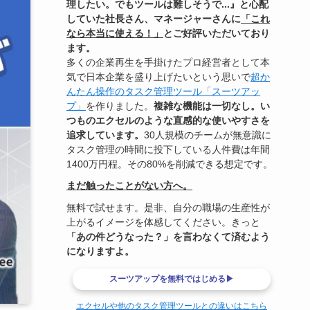
理したい。でもツールは難しそうで...』と心配
していた社長さん、マネージャーさんに
「これ
なら本当に使える！」
とご好評いただいており
ます。
多くの企業再生を手掛けたプロ経営者として本
気で日本企業を盛り上げたいという思いで
超か
んたん操作のタスク管理ツール「スーツアッ
プ」
を作りました。
複雑な機能は一切なし。い
つものエクセルのような直感的な使いやすさを
追求しています。
30人規模のチームが無意識に
タスク管理の時間に投下している人件費は年間
1400万円程。その80%を削減できる想定です。
まだ触ったことがない方へ。
無料で試せます。是非、自分の職場の生産性が
上がるイメージを体感してください。きっと
「あの件どうなった？」を言わなくて済むよう
になりますよ。
スーツアップを無料ではじめる▶
エクセルや他のタスク管理ツールとの違いはこちら