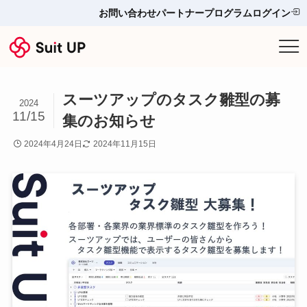
お問い合わせ
パートナープログラム
ログイン
サービス
スーツアップのタスク雛型の募
プランと料金
2024
11/15
集のお知らせ
他ツールとの比較＆選び方
2024年4月24日
2024年11月15日
導入事例
お役立ち情報
お問い合わせ