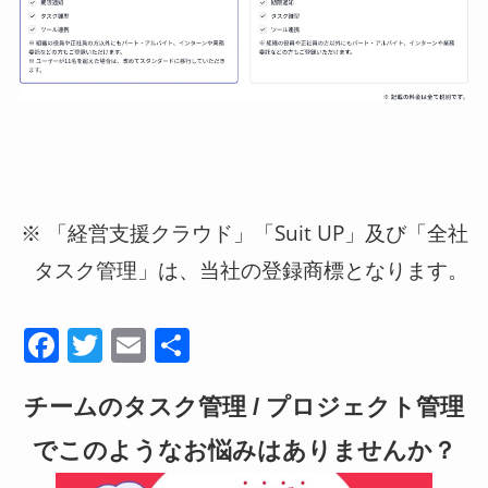
※ 「経営支援クラウド」「Suit UP」及び「全社
タスク管理」は、当社の登録商標となります。
F
T
E
共
a
wi
m
有
チームのタスク管理 / プロジェクト管理
c
tt
ail
e
er
でこのようなお悩みはありませんか？
b