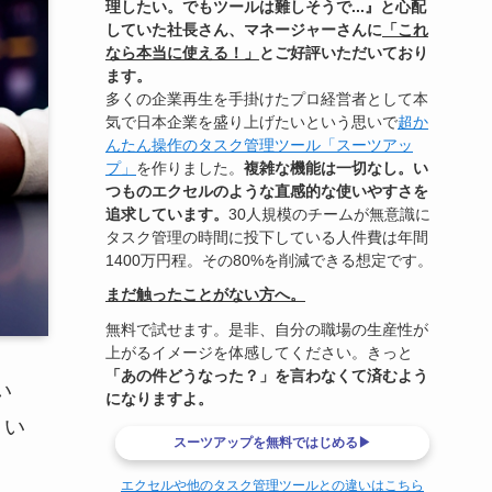
理したい。でもツールは難しそうで...』と心配
していた社長さん、マネージャーさんに
「これ
なら本当に使える！」
とご好評いただいており
ます。
多くの企業再生を手掛けたプロ経営者として本
気で日本企業を盛り上げたいという思いで
超か
んたん操作のタスク管理ツール「スーツアッ
プ」
を作りました。
複雑な機能は一切なし。い
つものエクセルのような直感的な使いやすさを
追求しています。
30人規模のチームが無意識に
タスク管理の時間に投下している人件費は年間
1400万円程。その80%を削減できる想定です。
まだ触ったことがない方へ。
無料で試せます。是非、自分の職場の生産性が
上がるイメージを体感してください。きっと
「あの件どうなった？」を言わなくて済むよう
い
になりますよ。
まい
スーツアップを無料ではじめる▶
エクセルや他のタスク管理ツールとの違いはこちら