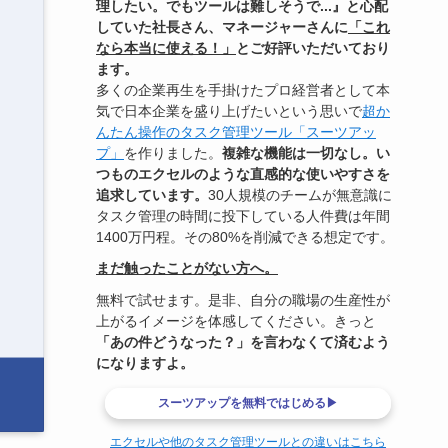
理したい。でもツールは難しそうで...』と心配
していた社長さん、マネージャーさんに
「これ
なら本当に使える！」
とご好評いただいており
ます。
多くの企業再生を手掛けたプロ経営者として本
気で日本企業を盛り上げたいという思いで
超か
んたん操作のタスク管理ツール「スーツアッ
プ」
を作りました。
複雑な機能は一切なし。い
つものエクセルのような直感的な使いやすさを
追求しています。
30人規模のチームが無意識に
タスク管理の時間に投下している人件費は年間
1400万円程。その80%を削減できる想定です。
まだ触ったことがない方へ。
無料で試せます。是非、自分の職場の生産性が
上がるイメージを体感してください。きっと
「あの件どうなった？」を言わなくて済むよう
になりますよ。
スーツアップを無料ではじめる▶
エクセルや他のタスク管理ツールとの違いはこちら