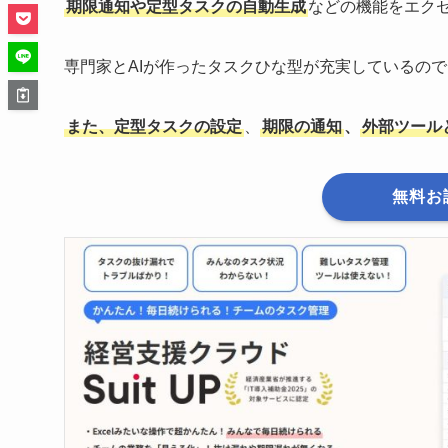
期限通知や定型タスクの自動生成
などの機能をエク
専門家とAIが作ったタスクひな型が充実しているの
また、定型タスクの設定
、
期限の通知
、
外部ツール
無料お