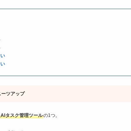
い
い
たい
たい
スーツアップ
AIタスク管理ツール
の1つ。