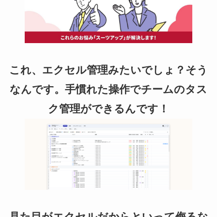
これ、エクセル管理みたいでしょ？そう
なんです。手慣れた操作でチームのタス
ク管理ができるんです！
見た目がエクセルだからといって侮るな