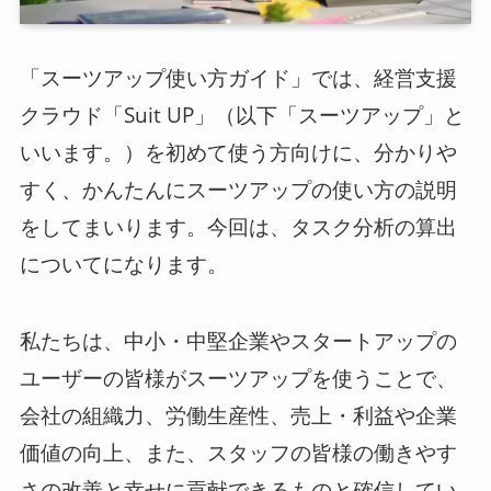
ログイン
「スーツアップ
使い方ガイド」では、経営支援
クラウド「Suit UP」（以下「スーツアップ」と
スーツアップを無料ではじめる▶
いいます。）を初めて使う方向けに、分かりや
すく、かんたんにスーツアップの使い方の説明
サービス概要資料はこちら
をしてまいります。今回は、タスク分析の算出
についてになります。
私たちは、中小・中堅企業やスタートアップの
ユーザーの皆様がスーツアップを使うことで、
会社の組織力、労働生産性、売上・利益や企業
価値の向上、また、スタッフの皆様の働きやす
さの改善と幸せに貢献できるものと確信してい