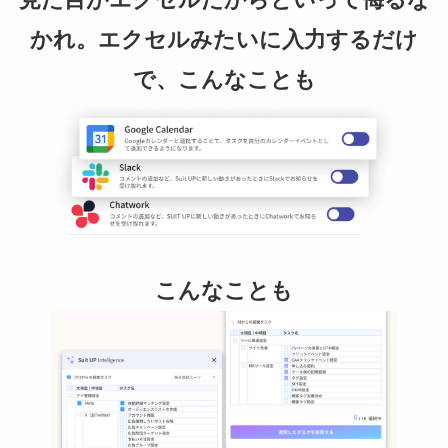
かれ。エクセルみたいに入力するだけ
で、こんなことも
こんなことも