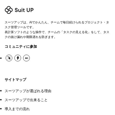
スーツアップは、AIでかんたん、チームで毎日続けられるプロジェクト・タ
スク管理ツールです。
表計算ソフトのような操作で、チームの「タスクの見える化」をして、タス
クの抜け漏れや期限遅れを防ぎます。
コミュニティに参加
サイトマップ
スーツアップが選ばれる理由
スーツアップで出来ること
導入までの流れ