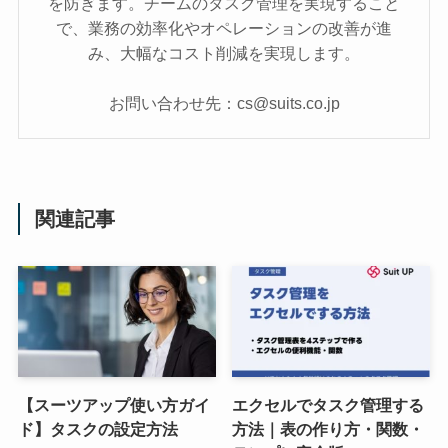
を防ぎます。チームのタスク管理を実現すること
で、業務の効率化やオペレーションの改善が進
み、大幅なコスト削減を実現します。
お問い合わせ先：cs@suits.co.jp
関連記事
【スーツアップ使い方ガイ
エクセルでタスク管理する
ド】タスクの設定方法
方法｜表の作り方・関数・