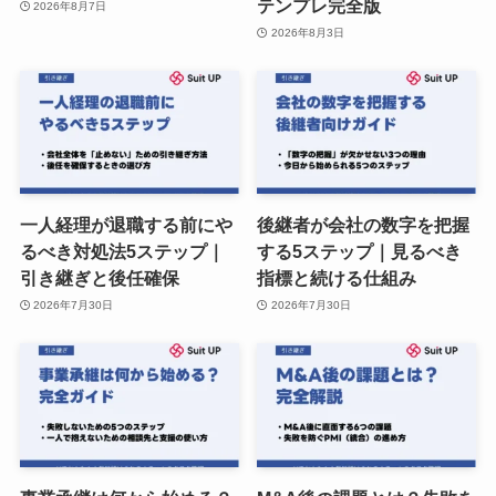
テンプレ完全版
2026年8月7日
2026年8月3日
一人経理が退職する前にや
後継者が会社の数字を把握
るべき対処法5ステップ｜
する5ステップ｜見るべき
引き継ぎと後任確保
指標と続ける仕組み
2026年7月30日
2026年7月30日