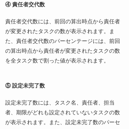
④ 責任者交代数
責任者交代数には、前回の算出時点から責任者
が変更されたタスクの数が表示されます。ま
た、責任者交代数のパーセンテージには、前回
の算出時点から責任者が変更されたタスクの数
を全タスク数で割った値が表示されます。
⑤ 設定未完了数
設定未完了数には、タスク名、責任者、担当
者、期限がどれも設定されていないタスクの数
が表示されます。また、設定未完了数のパーセ